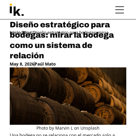
Diseño estratégico para 
Inicio
/
Blog
/
Diseño estratégico para bodegas: mirar la bodega com
bodegas: mirar la bodega 
como un sistema de 
relación
May 8, 2026
Paúl Mato
Photo by Marvin L on Unsplash
Una bodega no se relaciona con el mercado solo a 